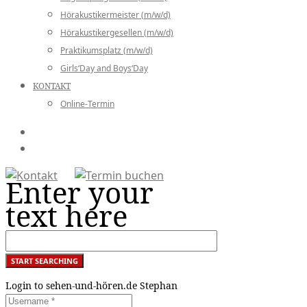
Hörakustikermeister (m/w/d)
Hörakustikergesellen (m/w/d)
Praktikumsplatz (m/w/d)
Girls‘Day and Boys‘Day
KONTAKT
Online-Termin
Enter your
text here
Login to sehen-und-hören.de Stephan